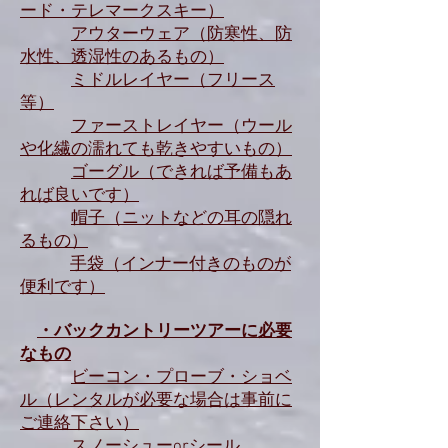
ード・テレマークスキー）
アウターウェア（防寒性、防
水性、透湿性のあるもの）
ミドルレイヤー（フリース
等）
ファーストレイヤー（ウール
や化繊の濡れても乾きやすいもの）
ゴーグル（できれば予備もあ
れば良いです）
帽子（ニットなどの耳の隠れ
るもの）
手袋（インナー付きのものが
便利です）
・バックカントリーツアーに必要
なもの
ビーコン・プローブ・ショベ
ル（レンタルが必要な場合は事前に
ご連絡下さい）
スノーシューorシール