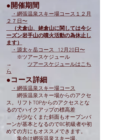
●開催期間
・網張温泉スキー場コース
１２月
２７日〜
（犬倉山、姥倉山に関しては今シ
ーズン岩手山の噴火活動の為休止し
ます）
・源太ヶ岳コース
12
月20日〜
※ツアースケジュール
→
ツアースケジュールはこち
ら
●コース詳細
・
網張温泉スキー場
コース
網張温泉スキー場からのアクセ
ス。リフトTOPからのアクセスとな
るのでハイクアップの標高差
が少なくまた斜面もオープンバ
ーンが基本となるのでBC初級者や初
めての方にもオススメできます。
集合は網張温泉スキー場。