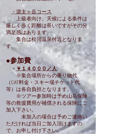
・源太ヶ岳コース
上級者向け。天候による条件は
厳しく歩く距離は長いですがその分
満足感はあります。
集合は松川温泉付近となりま
す。
●参加費
・
￥１４０００／人
※集合場所からの乗り物代
（CAT料金・スキー場チケット代
等）は各自負担となります。
※ツアー参加時は予め山岳保険
等の救援費用が補償される保険にご
加入下さい。
未加入の場合は予めご連絡い
ただければ当日ご加入頂けますの
で、お申し付け下さい。