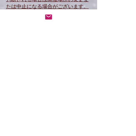
判断される場合は開催場所の変更ま
たは中止になる場合がございます。
・中止の判断は原則、前日の夕方
ですが当日の天候急変等もございま
すのでその際はご了承下さい。
●お申し込み
​
・お申し込みはこちらから 備考
欄にご希望のエリアをご記入くださ
い
→
ご予約はこちら
→
お問合わせはこちら
※ツアースケジュー
ル
→
ツアースケジュ
ールはこちら