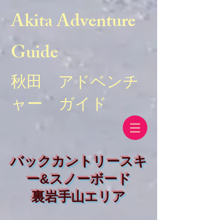
Akita Adventure
Guide
秋田 アドベンチ
ャー ガイド
バックカントリースキ
ー&スノーボード
​裏岩手山エリア