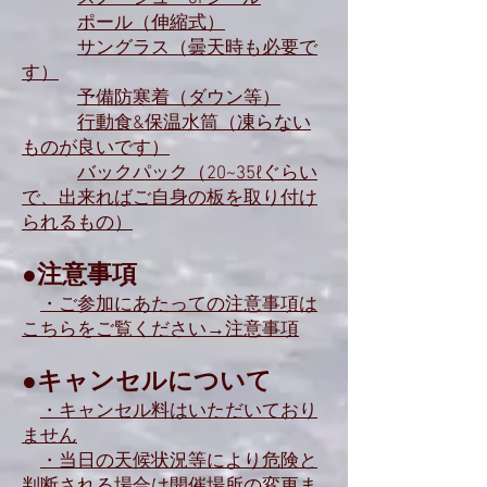
ポール（伸縮式）
サングラス（曇天時も必要で
す）
予備防寒着（ダウン等）
行動食&保温水筒（凍らない
ものが良いです）
バックパック（20~35ℓぐらい
で、出来ればご自身の板を取り付け
られるもの）
●注意事項
・ご参加にあたっての注意事項は
こちらをご覧ください→注意事項
●キャンセルについて
・キャンセル料はいただいており
ません
​
・当日の天候状況等により危険と