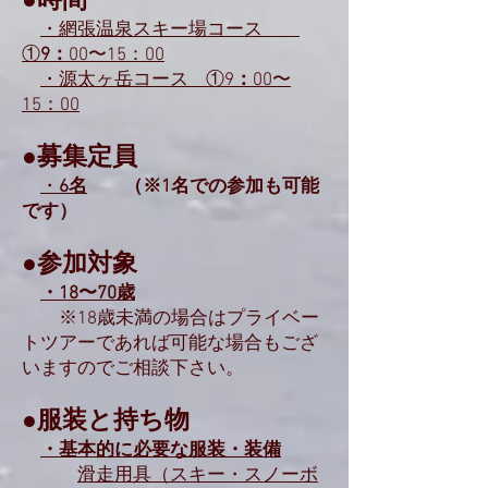
●時間
・網張温泉スキー場コース
①
9：
00〜15：00
・源太ヶ岳コース ①9
：
00〜
15：00
●募集定員
・
6名
（※1名での参加も可能
です）
●参加対象
・18〜70歳
※18歳
未満の場合はプライベー
トツアーであれば可能な場合もござ
いますのでご相談下さい。
●服装と持ち物
・基本的に必要な服装・装備
滑走用具（スキー・スノーボ