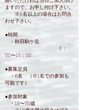
絡いただければ当日ご加入頂け
ますので、お申し付け下さい。
※6名以上の場合はお問合
わせ下さい。
●時間
・秋田駒ケ岳
8：
00〜15：00
●募集定員
・6名 （※1名での参加も
可能です）
●参加対象
・18〜70歳