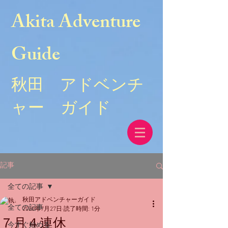
Akita Adventure
Guide
秋田 アドベンチ
ャー ガイド
記事
全ての記事
秋田アドベンチャーガイド
全ての記事
2020年7月27日
読了時間: 1分
７月４連休
今すぐ始める