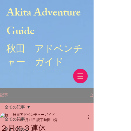
Akita Adventure
Guide
秋田 アドベンチ
ャー ガイド
記事
全ての記事
秋田アドベンチャーガイド
全ての記事
2019年2月12日
読了時間: 1分
２月の３連休
今すぐ始める