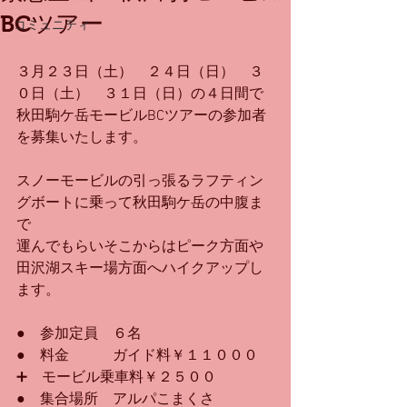
BCツアー
コミュニティ
３月２３日（土）　２４日（日）　３
０日（土）　３１日（日）の４日間で
秋田駒ケ岳モービルBCツアーの参加者
を募集いたします。
スノーモービルの引っ張るラフティン
グボートに乗って秋田駒ケ岳の中腹ま
で
運んでもらいそこからはピーク方面や
田沢湖スキー場方面へハイクアップし
ます。
●　参加定員　６名
●　料金　　　ガイド料￥１１０００　
➕　モービル乗車料￥２５００
●　集合場所　アルパこまくさ