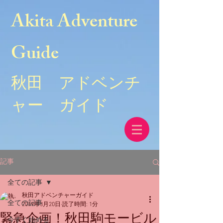
Akita Adventure
Guide
秋田 アドベンチ
ャー ガイド
記事
全ての記事
秋田アドベンチャーガイド
全ての記事
2019年3月20日
読了時間: 1分
緊急企画！秋田駒モービル
今すぐ始める