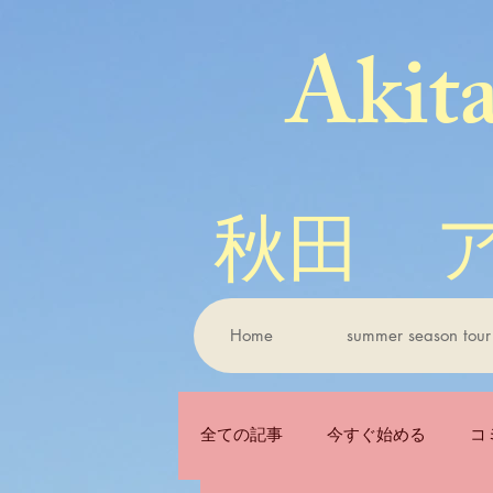
Akit
秋田 
Home
summer season tour
全ての記事
今すぐ始める
コ