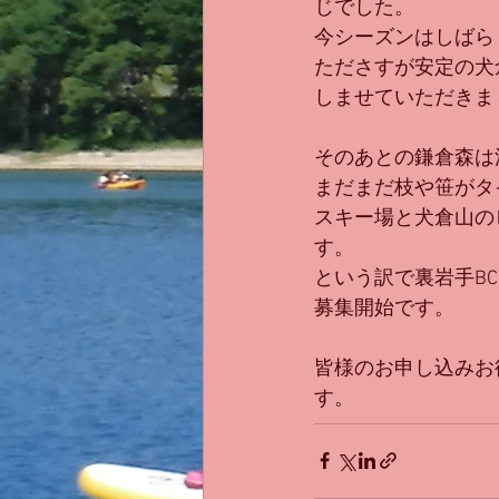
じでした。
今シーズンはしばら
たださすが安定の犬
しませていただきま
そのあとの鎌倉森は
まだまだ枝や笹がタ
スキー場と犬倉山の
す。
という訳で裏岩手B
募集開始です。
皆様のお申し込みお
す。