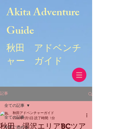
Akita Adventure
Guide
秋田 アドベンチ
ャー ガイド
記事
全ての記事
秋田アドベンチャーガイド
全ての記事
2020年2月5日
読了時間: 1分
秋田・湯沢エリアBCツア
今すぐ始める